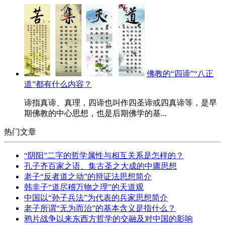
佛教的“四谛”“八正
道”都有什么内容？
谛指真谛、真理，四谛也叫作四圣谛或四真谛等，是早
期佛教的中心思想，也是后期佛学的基...
热门文章
“阴阳”二字的哲学属性与相互关系是怎样的？
孔子齐百家之语、集古圣之大成的中庸思想
老子“反者道之动”的辩证法思想简介
韩非子“道尽稽万物之理”的天道观
中国以“孙子兵法”为代表的兵家思想简介
老子所谓“无为而治”的基本含义是指什么？
鸦片战争以来东西方哲学的交融及对中国的影响