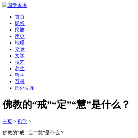
首页
民俗
民族
历史
地理
交际
文学
技艺
养生
哲学
百科
国外见闻
佛教的“戒”“定”“慧”是什么？
主页
>
哲学
>
佛教的“戒”“定”“慧”是什么？