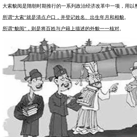
大索貌阅是隋朝时期推行的一系列政治经济改革中一项，用以整
所谓“大索”就是清点户口，并登记姓名、出生年月和相貌
。
所谓“貌阅”，则是将百姓与户籍上描述的外貌一一核对
。