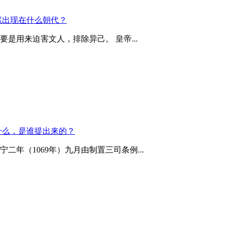
狱出现在什么朝代？
是用来迫害文人，排除异己。 皇帝...
什么，是谁提出来的？
年（1069年）九月由制置三司条例...