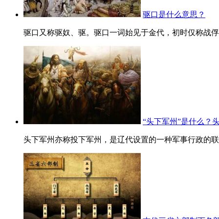
驱口是什么意思？
驱口又称驱奴、驱。驱口一词始见于金代，初时仅称战俘奴
“头下军州”是什么？
头下军州亦称投下军州，是辽代设置的一种军事行政的联合