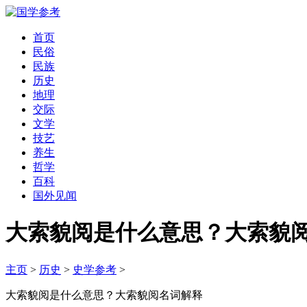
首页
民俗
民族
历史
地理
交际
文学
技艺
养生
哲学
百科
国外见闻
大索貌阅是什么意思？大索貌
主页
>
历史
>
史学参考
>
大索貌阅是什么意思？大索貌阅名词解释