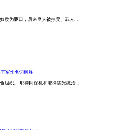
隶为驱口，后来良人被掠卖、罪人...
头下军州名词解释
组织。 耶律阿保机和耶律德光统治...