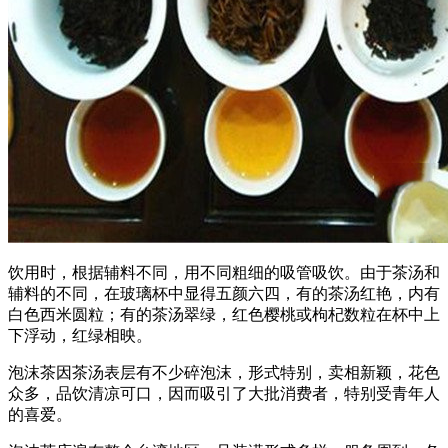
饮用时，根据辅料不同，用不同粗细的吸管吸饮。由于茶汤和
辅料的不同，在玻璃杯中显得五颜六四，有的茶汤红艳，内有
白色西米圆粒；有的茶汤翠绿，红色樱桃或枸杞数粒在杯中上
下浮动，红绿相映。
泡沫茶因茶汤表层有不少碎泡沫，形式特别，卖相新颖，花色
众多，品饮清凉可口，因而吸引了大批消费者，特别受青年人
的喜爱。