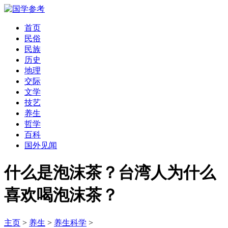
首页
民俗
民族
历史
地理
交际
文学
技艺
养生
哲学
百科
国外见闻
什么是泡沫茶？台湾人为什么
喜欢喝泡沫茶？
主页
>
养生
>
养生科学
>