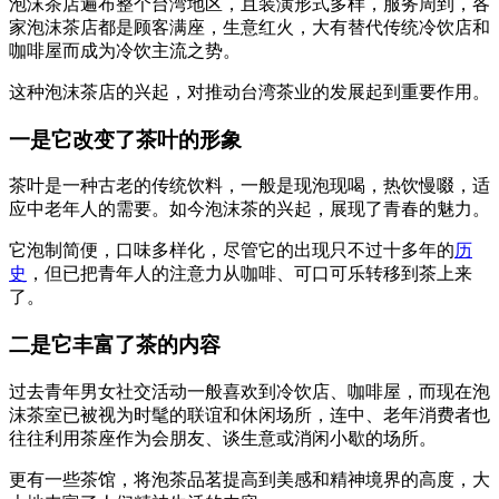
泡沫茶店遍布整个台湾地区，且装潢形式多样，服务周到，各
家泡沫茶店都是顾客满座，生意红火，大有替代传统冷饮店和
咖啡屋而成为冷饮主流之势。
这种泡沫茶店的兴起，对推动台湾茶业的发展起到重要作用。
一是它改变了茶叶的形象
茶叶是一种古老的传统饮料，一般是现泡现喝，热饮慢啜，适
应中老年人的需要。如今泡沫茶的兴起，展现了青春的魅力。
它泡制简便，口味多样化，尽管它的出现只不过十多年的
历
史
，但已把青年人的注意力从咖啡、可口可乐转移到茶上来
了。
二是它丰富了茶的内容
过去青年男女社交活动一般喜欢到冷饮店、咖啡屋，而现在泡
沫茶室已被视为时髦的联谊和休闲场所，连中、老年消费者也
往往利用茶座作为会朋友、谈生意或消闲小歇的场所。
更有一些茶馆，将泡茶品茗提高到美感和精神境界的高度，大