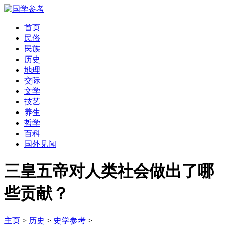
首页
民俗
民族
历史
地理
交际
文学
技艺
养生
哲学
百科
国外见闻
三皇五帝对人类社会做出了哪
些贡献？
主页
>
历史
>
史学参考
>