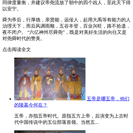
同律度量衡，并建议帝尧流放了朝中的四个凶人，至此天下得
以安宁。
舜为帝后，行厚德，亲贤能，远佞人，起用大禹等有能力的人
治理天下，而后风调雨顺，五谷丰登，百业兴旺，路不拾遗，
夜不闭户。 “六亿神州尽舜尧”，既是对美好生活的向往又是
对尧舜时代的赞美。
点击阅读全文
五帝是哪五帝，他们
的陵墓今何在？
五帝，亦指五帝时代。原指五方上帝，后演变为上古时
代中国传说中的五位部落首领。当然五...