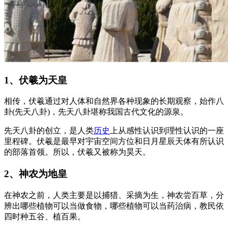
1、伏羲为天皇
相传，伏羲通过对人体和自然界各种现象的长期观察，始作八
卦(先天八卦)，先天八卦堪称我国古代文化的源泉。
先天八卦的创立，是人类
历史
上从感性认识到理性认识的一座
里程碑。伏羲是最早对宇宙空间方位和日月星辰天体有所认识
的部落首领。所以，伏羲又被称为昊天。
2、神农为地皇
在神农之前，人类主要是以捕猎、采摘为生，神农尝百草，分
辨出哪些植物可以当做食物，哪些植物可以当药治病，教民依
四时种五谷、植百果。