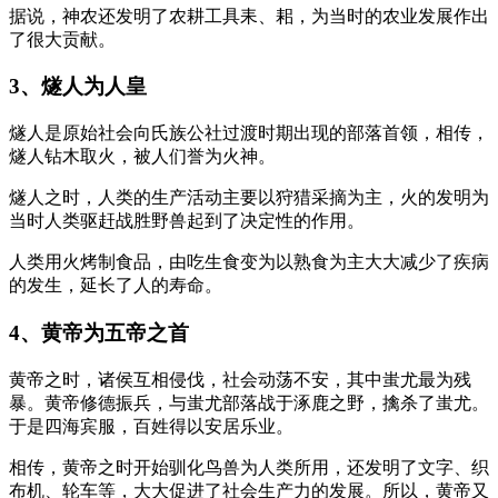
据说，神农还发明了农耕工具耒、耜，为当时的农业发展作出
了很大贡献。
3、燧人为人皇
燧人是原始社会向氏族公社过渡时期出现的部落首领，相传，
燧人钻木取火，被人们誉为火神。
燧人之时，人类的生产活动主要以狩猎采摘为主，火的发明为
当时人类驱赶战胜野兽起到了决定性的作用。
人类用火烤制食品，由吃生食变为以熟食为主大大减少了疾病
的发生，延长了人的寿命。
4、黄帝为五帝之首
黄帝之时，诸侯互相侵伐，社会动荡不安，其中蚩尤最为残
暴。黄帝修德振兵，与蚩尤部落战于涿鹿之野，擒杀了蚩尤。
于是四海宾服，百姓得以安居乐业。
相传，黄帝之时开始驯化鸟兽为人类所用，还发明了文字、织
布机、轮车等，大大促进了社会生产力的发展。所以，黄帝又