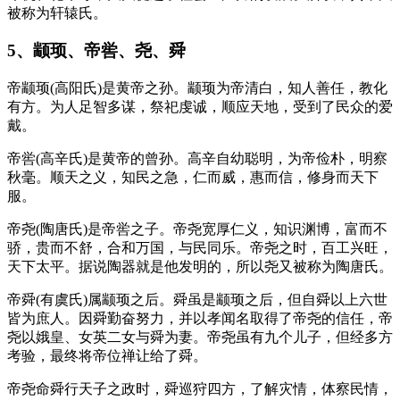
被称为轩辕氏。
5、颛顼、帝喾、尧、舜
帝颛顼(高阳氏)是黄帝之孙。颛顼为帝清白，知人善任，教化
有方。为人足智多谋，祭祀虔诚，顺应天地，受到了民众的爱
戴。
帝喾(高辛氏)是黄帝的曾孙。高辛自幼聪明，为帝俭朴，明察
秋毫。顺天之义，知民之急，仁而威，惠而信，修身而天下
服。
帝尧(陶唐氏)是帝喾之子。帝尧宽厚仁义，知识渊博，富而不
骄，贵而不舒，合和万国，与民同乐。帝尧之时，百工兴旺，
天下太平。据说陶器就是他发明的，所以尧又被称为陶唐氏。
帝舜(有虞氏)属颛顼之后。舜虽是颛顼之后，但自舜以上六世
皆为庶人。因舜勤奋努力，并以孝闻名取得了帝尧的信任，帝
尧以娥皇、女英二女与舜为妻。帝尧虽有九个儿子，但经多方
考验，最终将帝位禅让给了舜。
帝尧命舜行天子之政时，舜巡狩四方，了解灾情，体察民情，