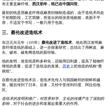
布主要是麻纤维。
西汉初年，纸已在中国问世
。
最初的纸是用麻皮纤维或麻类织物制造成的，由于造纸术尚处
于初期阶段，工艺简陋，所造出的纸张质地粗糙，表面不平
滑，不适宜于书写，一般只用于包装。
三、蔡伦改进造纸术
东汉元兴元年（105年）
蔡伦改进了造纸术
。他在西汉发明麻
质纤维造纸的基础上，进一步探索研究，总结出了用树皮、麻
头、破布、破鱼网造纸的新经验。
他的发明，使造纸原料多样化，还能用旧利废，提高了植物纤
维纸的质量，促进了造纸业的发展。
历史
上把他造的纸称“蔡
侯纸”。
在蔡伦改进造纸术后，造纸术先传入与我国毗邻的朝鲜和越
南，随后传到了日本。后来，又经中亚传到印度、阿拉伯地
区。
造纸术的发明和推广，对世界科学、文化的传播产生了深刻的
影响
，对于社会的进步和发展起着重大的作用。