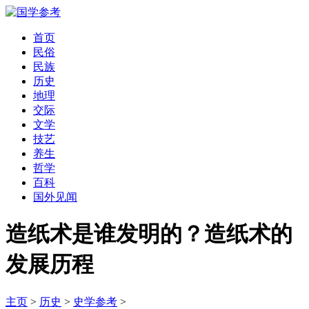
首页
民俗
民族
历史
地理
交际
文学
技艺
养生
哲学
百科
国外见闻
造纸术是谁发明的？造纸术的
发展历程
主页
>
历史
>
史学参考
>