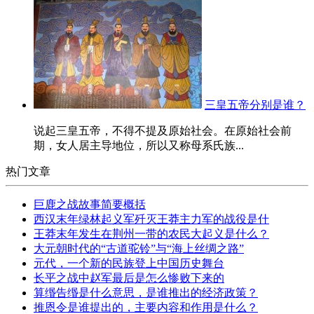
三皇五帝分别是谁？
说起三皇五帝，不得不提及原始社会。在原始社会前
期，女人居主导地位，所以又称母系氏族...
热门文章
巨鹿之战故事简要概括
西汉末年绿林起义军歼灭王莽主力军的战役是什
王莽末年发生在荆州一带的农民大起义是什么？
大元朝时代的“古道驼铃”与“海上丝绸之路”
元代，一个新的民族登上中国历史舞台
长平之战中赵军最后是怎么惨败下来的
算缗告缗是什么意思，是谁推出的经济政策？
推恩令是谁提出的，主要内容和作用是什么？