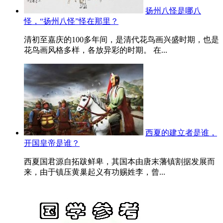
扬州八怪是哪八
怪，“扬州八怪”怪在那里？
清初至嘉庆的100多年间，是清代花鸟画兴盛时期，也是
花鸟画风格多样，各放异彩的时期。 在...
西夏的建立者是谁，
开国皇帝是谁？
西夏国君源自拓跋鲜卑，其国本由唐末藩镇割据发展而
来，由于镇压黄巢起义有功赐姓李，曾...